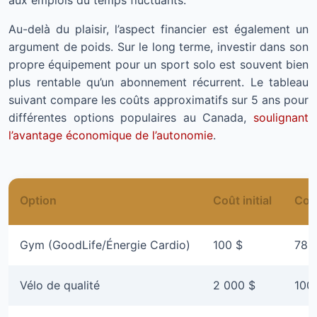
aux emplois du temps fluctuants.
Au-delà du plaisir, l’aspect financier est également un
argument de poids. Sur le long terme, investir dans son
propre équipement pour un sport solo est souvent bien
plus rentable qu’un abonnement récurrent. Le tableau
suivant compare les coûts approximatifs sur 5 ans pour
différentes options populaires au Canada,
soulignant
l’avantage économique de l’autonomie
.
Option
Coût initial
Coû
Gym (GoodLife/Énergie Cardio)
100 $
780
Vélo de qualité
2 000 $
100 