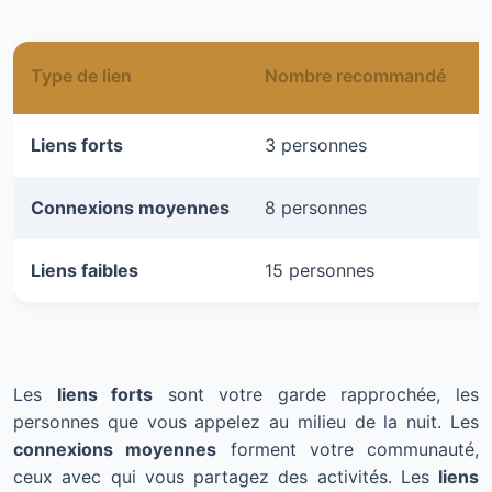
Type de lien
Nombre recommandé
F
Liens forts
3 personnes
C
Connexions moyennes
8 personnes
C
Liens faibles
15 personnes
C
Les
liens forts
sont votre garde rapprochée, les
personnes que vous appelez au milieu de la nuit. Les
connexions moyennes
forment votre communauté,
ceux avec qui vous partagez des activités. Les
liens